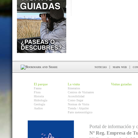
noticias
|
mapa web
|
con
El parque
La visita
Visitas guiadas
Fauna
Itinerarios
Flora
Centros de Visitantes
Historia
Accesibilidad
Hidrología
Como llegar
Geología
Normas de Visita
Audios
Tienda / Alquiler
Parte meteorológico
Portal de información y 
Nº Reg. Empresa de T