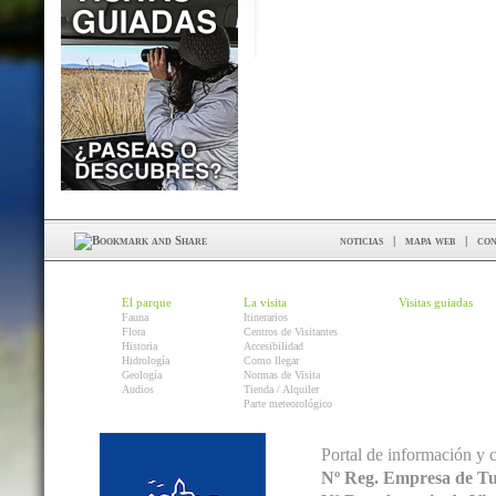
noticias
|
mapa web
|
con
El parque
La visita
Visitas guiadas
Fauna
Itinerarios
Flora
Centros de Visitantes
Historia
Accesibilidad
Hidrología
Como llegar
Geología
Normas de Visita
Audios
Tienda / Alquiler
Parte meteorológico
Portal de información y 
Nº Reg. Empresa de T