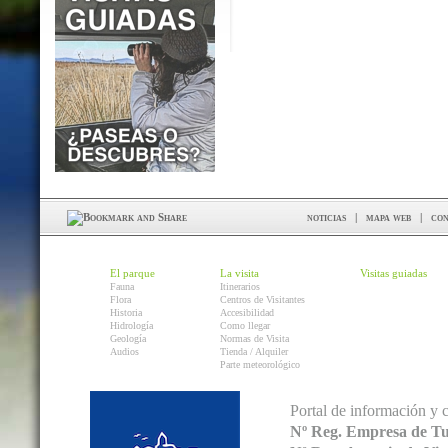
noticias
|
mapa web
|
con
El parque
La visita
Visitas guiadas
Fauna
Itinerarios
Flora
Centros de Visitantes
Historia
Accesibilidad
Hidrología
Como llegar
Geología
Normas de Visita
Audios
Tienda / Alquiler
Parte meteorológico
Portal de información y 
Nº Reg. Empresa de T