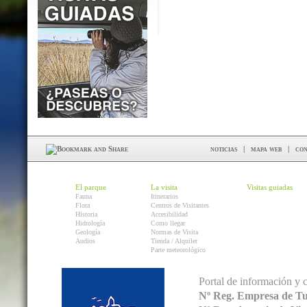
noticias
|
mapa web
|
con
El parque
La visita
Visitas guiadas
Fauna
Itinerarios
Flora
Centros de Visitantes
Historia
Accesibilidad
Hidrología
Como llegar
Geología
Normas de Visita
Audios
Tienda / Alquiler
Parte meteorológico
Portal de información y 
Nº Reg. Empresa de T