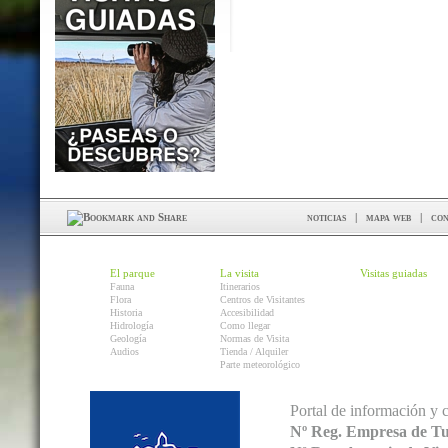
noticias
|
mapa web
|
con
El parque
La visita
Visitas guiadas
Fauna
Itinerarios
Flora
Centros de Visitantes
Historia
Accesibilidad
Hidrología
Como llegar
Geología
Normas de Visita
Audios
Tienda / Alquiler
Parte meteorológico
Portal de información y 
Nº Reg. Empresa de T