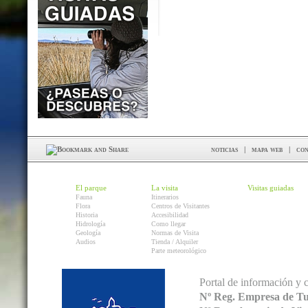
noticias
|
mapa web
|
con
El parque
La visita
Visitas guiadas
Fauna
Itinerarios
Flora
Centros de Visitantes
Historia
Accesibilidad
Hidrología
Como llegar
Geología
Normas de Visita
Audios
Tienda / Alquiler
Parte meteorológico
Portal de información y 
Nº Reg. Empresa de T