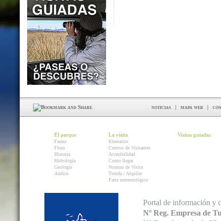
noticias
|
mapa web
|
con
El parque
La visita
Visitas guiadas
Fauna
Itinerarios
Flora
Centros de Visitantes
Historia
Accesibilidad
Hidrología
Como llegar
Geología
Normas de Visita
Audios
Tienda / Alquiler
Parte meteorológico
Portal de información y 
Nº Reg. Empresa de T