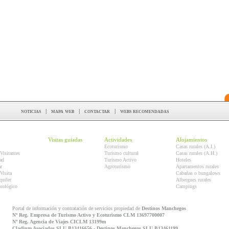
noticias
|
mapa web
|
contactar
|
webs recomendadas
Visitas guiadas
Actividades
Alojamientos
Ecoturismo
Casas rurales (A.I.)
Visitantes
Turismo cultural
Casas rurales (A.H.)
ad
Turismo Activo
Hoteles
r
Agroturismo
Apartamentos rurales
Visita
Cabañas o bungalows
quiler
Albergues rurales
orológico
Campings
Portal de información y contratación de servicios propiedad de
Destinos Manchegos
Nº Reg. Empresa de Turismo Activo y Ecoturismo CLM 13697700007
Nº Reg. Agencia de Viajes CICLM 13199m
Cladium Asociados SLU B13416656 - Destinos Manchegos SLU B13461199