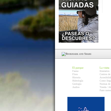
El parque
La visita
Fauna
Itinerarios
Flora
Centros de 
Historia
Accesibilid
Hidrología
Como llega
Geología
Normas de 
Audios
Tienda / Al
Parte mete