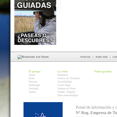
noticias
|
mapa web
|
con
El parque
La visita
Visitas guiadas
Fauna
Itinerarios
Flora
Centros de Visitantes
Historia
Accesibilidad
Hidrología
Como llegar
Geología
Normas de Visita
Audios
Tienda / Alquiler
Parte meteorológico
Portal de información y 
Nº Reg. Empresa de T