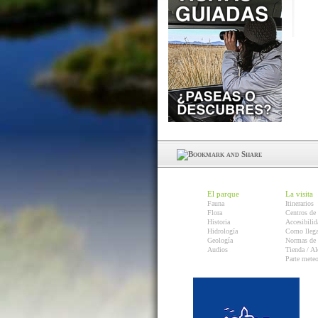
El parque
La visita
Fauna
Itinerarios
Flora
Centros de 
Historia
Accesibilid
Hidrología
Como llega
Geología
Normas de 
Audios
Tienda / Al
Parte mete