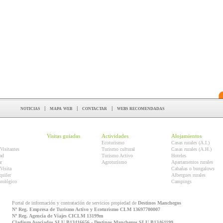
noticias
|
mapa web
|
contactar
|
webs recomendadas
Visitas guiadas
Actividades
Alojamientos
Ecoturismo
Casas rurales (A.I.)
Visitantes
Turismo cultural
Casas rurales (A.H.)
ad
Turismo Activo
Hoteles
r
Agroturismo
Apartamentos rurales
Visita
Cabañas o bungalows
quiler
Albergues rurales
orológico
Campings
Portal de información y contratación de servicios propiedad de
Destinos Manchegos
Nº Reg. Empresa de Turismo Activo y Ecoturismo CLM 13697700007
Nº Reg. Agencia de Viajes CICLM 13199m
Cladium Asociados SLU B13416656 - Destinos Manchegos SLU B13461199