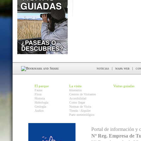
noticias
|
mapa web
|
con
El parque
La visita
Visitas guiadas
Fauna
Itinerarios
Flora
Centros de Visitantes
Historia
Accesibilidad
Hidrología
Como llegar
Geología
Normas de Visita
Audios
Tienda / Alquiler
Parte meteorológico
Portal de información y 
Nº Reg. Empresa de T