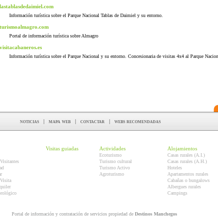
lastablasdedaimiel.com
Información turística sobre el Parque Nacional Tablas de Daimiel y su entorno.
turismoalmagro.com
Portal de información turística sobre Almagro
visitacabaneros.es
Información turística sobre el Parque Nacional y su entorno. Concesionaria de visitas 4x4 al Parque Nacion
noticias
|
mapa web
|
contactar
|
webs recomendadas
Visitas guiadas
Actividades
Alojamientos
Ecoturismo
Casas rurales (A.I.)
Visitantes
Turismo cultural
Casas rurales (A.H.)
ad
Turismo Activo
Hoteles
r
Agroturismo
Apartamentos rurales
Visita
Cabañas o bungalows
quiler
Albergues rurales
orológico
Campings
Portal de información y contratación de servicios propiedad de
Destinos Manchegos