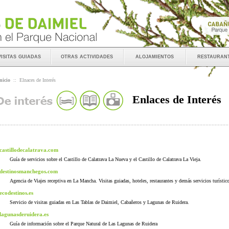
visitas guiadas
otras actividades
alojamientos
restauran
nicio
::
Elnaces de Interés
Enlaces de Interés
castillodecalatrava.com
Guía de servicios sobre el Castillo de Calatrava La Nueva y el Castillo de Calatrava La Vieja.
destinosmanchegos.com
Agencia de Viajes receptiva en La Mancha. Visitas guiadas, hoteles, restaurantes y demás servicios turístic
ecodestinos.es
Servicio de visitas guiadas en Las Tablas de Daimiel, Cabañeros y Lagunas de Ruidera.
lagunasderuidera.es
Guía de información sobre el Parque Natural de Las Lagunas de Ruidera