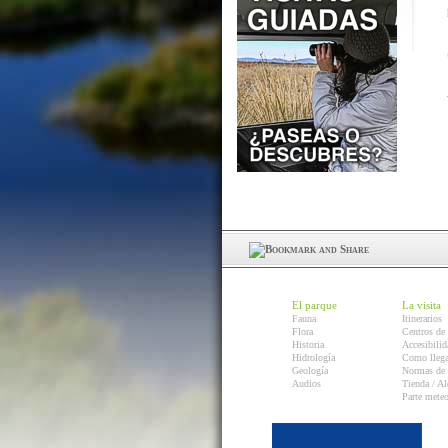
El parque
La visita
Fauna
Itinerarios
Flora
Centros de 
Historia
Accesibilid
Hidrología
Como llega
Geología
Normas de 
Audios
Tienda / Al
Parte mete