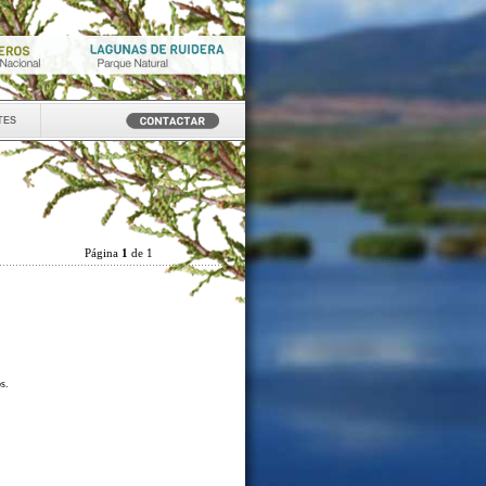
tes
Página
1
de 1
os.