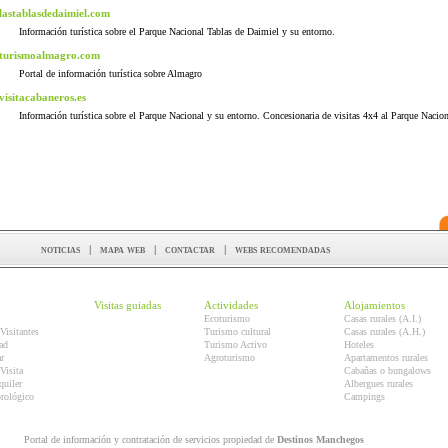
lastablasdedaimiel.com
Información turística sobre el Parque Nacional Tablas de Daimiel y su entorno.
turismoalmagro.com
Portal de información turística sobre Almagro
visitacabaneros.es
Información turística sobre el Parque Nacional y su entorno. Concesionaria de visitas 4x4 al Parque Nacion
noticias
|
mapa web
|
contactar
|
webs recomendadas
Visitas guiadas
Actividades
Alojamientos
Ecoturismo
Casas rurales (A.I.)
Visitantes
Turismo cultural
Casas rurales (A.H.)
ad
Turismo Activo
Hoteles
r
Agroturismo
Apartamentos rurales
Visita
Cabañas o bungalows
quiler
Albergues rurales
orológico
Campings
Portal de información y contratación de servicios propiedad de
Destinos Manchegos