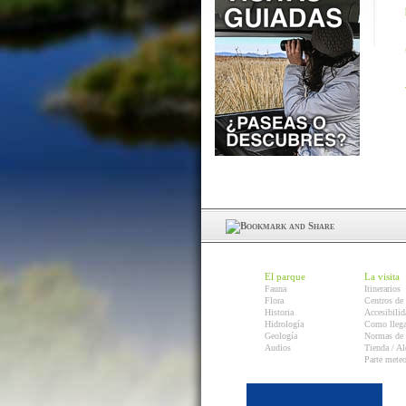
El parque
La visita
Fauna
Itinerarios
Flora
Centros de 
Historia
Accesibilid
Hidrología
Como llega
Geología
Normas de 
Audios
Tienda / Al
Parte mete