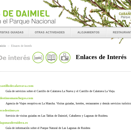
visitas guiadas
otras actividades
alojamientos
restauran
nicio
::
Elnaces de Interés
Enlaces de Interés
castillodecalatrava.com
Guía de servicios sobre el Castillo de Calatrava La Nueva y el Castillo de Calatrava La Vieja.
destinosmanchegos.com
Agencia de Viajes receptiva en La Mancha. Visitas guiadas, hoteles, restaurantes y demás servicios turístic
ecodestinos.es
Servicio de visitas guiadas en Las Tablas de Daimiel, Cabañeros y Lagunas de Ruidera.
lagunasderuidera.es
Guía de información sobre el Parque Natural de Las Lagunas de Ruidera