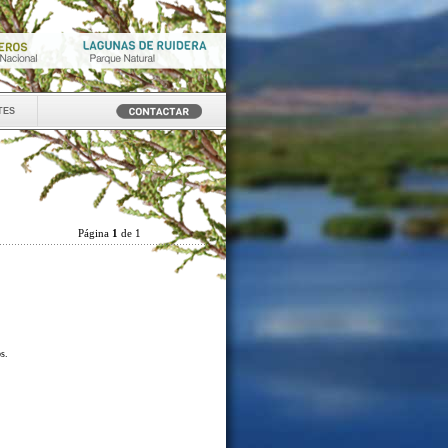
tes
Página
1
de 1
os.