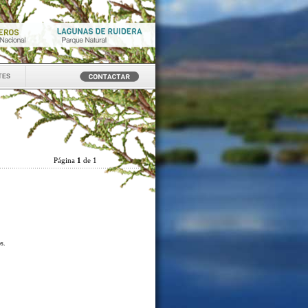
tes
Página
1
de 1
os.