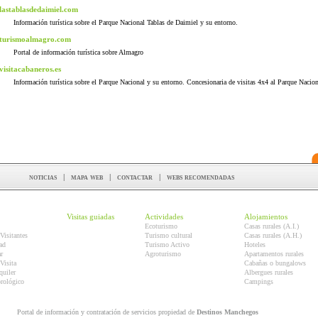
lastablasdedaimiel.com
Información turística sobre el Parque Nacional Tablas de Daimiel y su entorno.
turismoalmagro.com
Portal de información turística sobre Almagro
visitacabaneros.es
Información turística sobre el Parque Nacional y su entorno. Concesionaria de visitas 4x4 al Parque Nacion
noticias
|
mapa web
|
contactar
|
webs recomendadas
Visitas guiadas
Actividades
Alojamientos
Ecoturismo
Casas rurales (A.I.)
Visitantes
Turismo cultural
Casas rurales (A.H.)
ad
Turismo Activo
Hoteles
r
Agroturismo
Apartamentos rurales
Visita
Cabañas o bungalows
quiler
Albergues rurales
orológico
Campings
Portal de información y contratación de servicios propiedad de
Destinos Manchegos