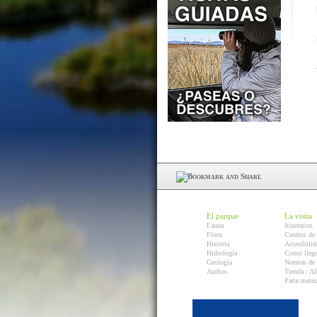
El parque
La visita
Fauna
Itinerarios
Flora
Centros de 
Historia
Accesibilid
Hidrología
Como llega
Geología
Normas de 
Audios
Tienda / Al
Parte mete