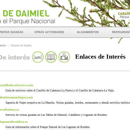
visitas guiadas
otras actividades
alojamientos
restauran
nicio
::
Elnaces de Interés
Enlaces de Interés
castillodecalatrava.com
Guía de servicios sobre el Castillo de Calatrava La Nueva y el Castillo de Calatrava La Vieja.
destinosmanchegos.com
Agencia de Viajes receptiva en La Mancha. Visitas guiadas, hoteles, restaurantes y demás servicios turístic
ecodestinos.es
Servicio de visitas guiadas en Las Tablas de Daimiel, Cabañeros y Lagunas de Ruidera.
lagunasderuidera.es
Guía de información sobre el Parque Natural de Las Lagunas de Ruidera