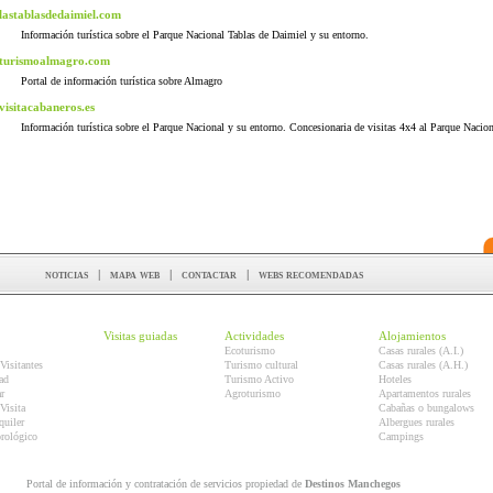
lastablasdedaimiel.com
Información turística sobre el Parque Nacional Tablas de Daimiel y su entorno.
turismoalmagro.com
Portal de información turística sobre Almagro
visitacabaneros.es
Información turística sobre el Parque Nacional y su entorno. Concesionaria de visitas 4x4 al Parque Nacion
noticias
|
mapa web
|
contactar
|
webs recomendadas
Visitas guiadas
Actividades
Alojamientos
Ecoturismo
Casas rurales (A.I.)
Visitantes
Turismo cultural
Casas rurales (A.H.)
ad
Turismo Activo
Hoteles
r
Agroturismo
Apartamentos rurales
Visita
Cabañas o bungalows
quiler
Albergues rurales
orológico
Campings
Portal de información y contratación de servicios propiedad de
Destinos Manchegos