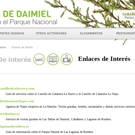
visitas guiadas
otras actividades
alojamientos
restauran
nicio
::
Elnaces de Interés
Enlaces de Interés
castillodecalatrava.com
Guía de servicios sobre el Castillo de Calatrava La Nueva y el Castillo de Calatrava La Vieja.
destinosmanchegos.com
Agencia de Viajes receptiva en La Mancha. Visitas guiadas, hoteles, restaurantes y demás servicios turístic
ecodestinos.es
Servicio de visitas guiadas en Las Tablas de Daimiel, Cabañeros y Lagunas de Ruidera.
lagunasderuidera.es
Guía de información sobre el Parque Natural de Las Lagunas de Ruidera