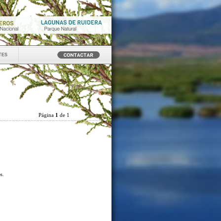
tes
Página
1
de 1
os.