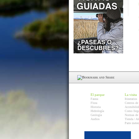
El parque
La visita
Fauna
Itinerarios
Flora
Centros de 
Historia
Accesibilid
Hidrología
Como llega
Geología
Normas de 
Audios
Tienda / Al
Parte mete