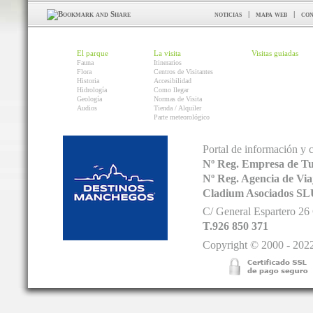
noticias
|
mapa web
|
con
El parque
La visita
Visitas guiadas
Fauna
Itinerarios
Flora
Centros de Visitantes
Historia
Accesibilidad
Hidrología
Como llegar
Geología
Normas de Visita
Audios
Tienda / Alquiler
Parte meteorológico
Portal de información y 
Nº Reg. Empresa de T
Nº Reg. Agencia de V
Cladium Asociados SL
C/ General Espartero 2
T.926 850 371
Copyright © 2000 - 2022.