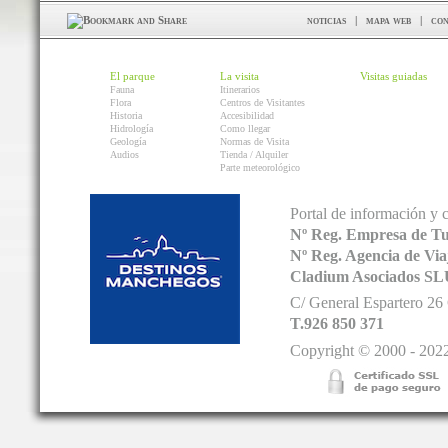
noticias
|
mapa web
|
con
El parque
La visita
Visitas guiadas
Fauna
Itinerarios
Flora
Centros de Visitantes
Historia
Accesibilidad
Hidrología
Como llegar
Geología
Normas de Visita
Audios
Tienda / Alquiler
Parte meteorológico
Portal de información y 
Nº Reg. Empresa de T
Nº Reg. Agencia de V
Cladium Asociados SL
C/ General Espartero 2
T.926 850 371
Copyright © 2000 - 2022.