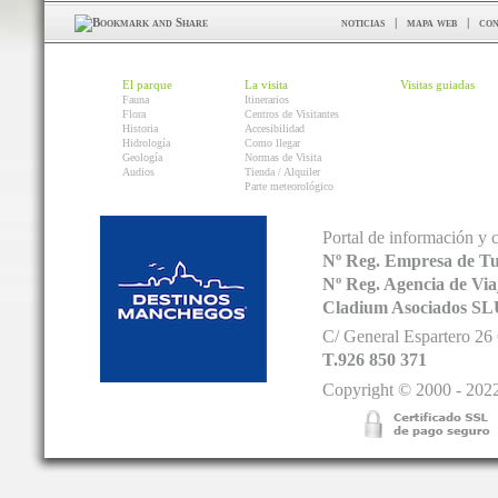
noticias
|
mapa web
|
con
El parque
La visita
Visitas guiadas
Fauna
Itinerarios
Flora
Centros de Visitantes
Historia
Accesibilidad
Hidrología
Como llegar
Geología
Normas de Visita
Audios
Tienda / Alquiler
Parte meteorológico
Portal de información y 
Nº Reg. Empresa de T
Nº Reg. Agencia de V
Cladium Asociados SL
C/ General Espartero 2
T.926 850 371
Copyright © 2000 - 2022.