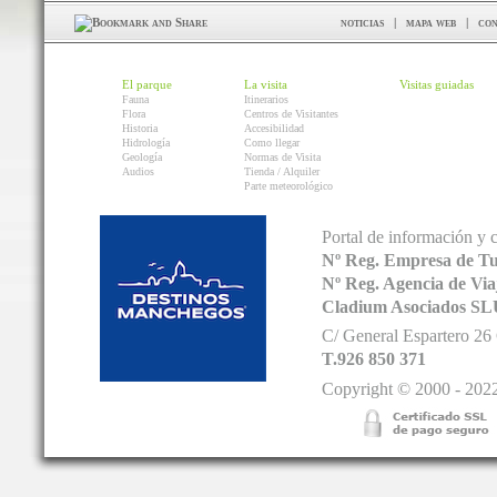
noticias
|
mapa web
|
con
El parque
La visita
Visitas guiadas
Fauna
Itinerarios
Flora
Centros de Visitantes
Historia
Accesibilidad
Hidrología
Como llegar
Geología
Normas de Visita
Audios
Tienda / Alquiler
Parte meteorológico
Portal de información y 
Nº Reg. Empresa de T
Nº Reg. Agencia de V
Cladium Asociados SL
C/ General Espartero 2
T.926 850 371
Copyright © 2000 - 2022.