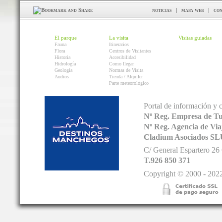
noticias
|
mapa web
|
con
El parque
La visita
Visitas guiadas
Fauna
Itinerarios
Flora
Centros de Visitantes
Historia
Accesibilidad
Hidrología
Como llegar
Geología
Normas de Visita
Audios
Tienda / Alquiler
Parte meteorológico
Portal de información y 
Nº Reg. Empresa de T
Nº Reg. Agencia de V
Cladium Asociados SL
C/ General Espartero 2
T.926 850 371
Copyright © 2000 - 2022.