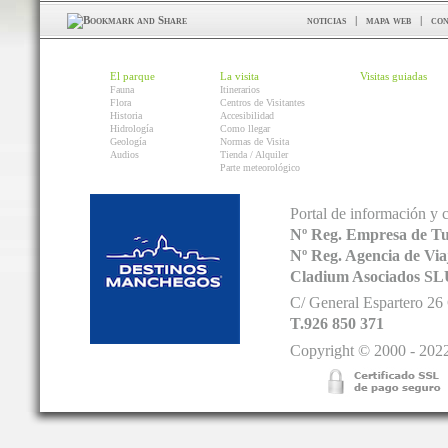
noticias
|
mapa web
|
con
El parque
La visita
Visitas guiadas
Fauna
Itinerarios
Flora
Centros de Visitantes
Historia
Accesibilidad
Hidrología
Como llegar
Geología
Normas de Visita
Audios
Tienda / Alquiler
Parte meteorológico
Portal de información y 
Nº Reg. Empresa de T
Nº Reg. Agencia de V
Cladium Asociados SL
C/ General Espartero 2
T.926 850 371
Copyright © 2000 - 2022.