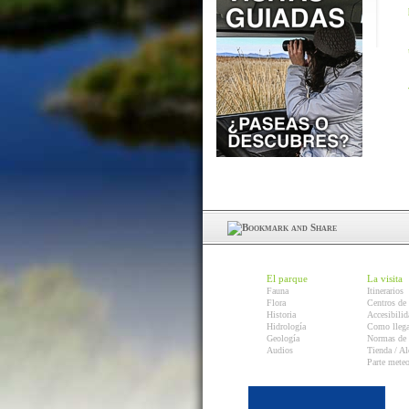
El parque
La visita
Fauna
Itinerarios
Flora
Centros de 
Historia
Accesibilid
Hidrología
Como llega
Geología
Normas de 
Audios
Tienda / Al
Parte mete