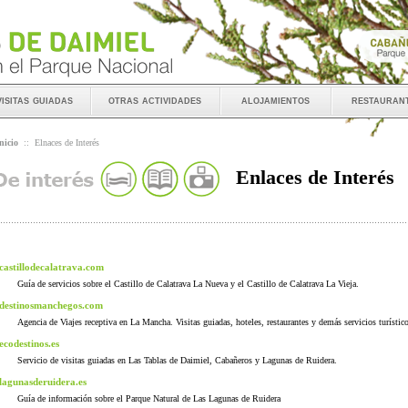
visitas guiadas
otras actividades
alojamientos
restauran
nicio
::
Elnaces de Interés
Enlaces de Interés
castillodecalatrava.com
Guía de servicios sobre el Castillo de Calatrava La Nueva y el Castillo de Calatrava La Vieja.
destinosmanchegos.com
Agencia de Viajes receptiva en La Mancha. Visitas guiadas, hoteles, restaurantes y demás servicios turístic
ecodestinos.es
Servicio de visitas guiadas en Las Tablas de Daimiel, Cabañeros y Lagunas de Ruidera.
lagunasderuidera.es
Guía de información sobre el Parque Natural de Las Lagunas de Ruidera