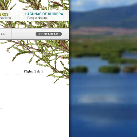
tes
Página
1
de 1
os.