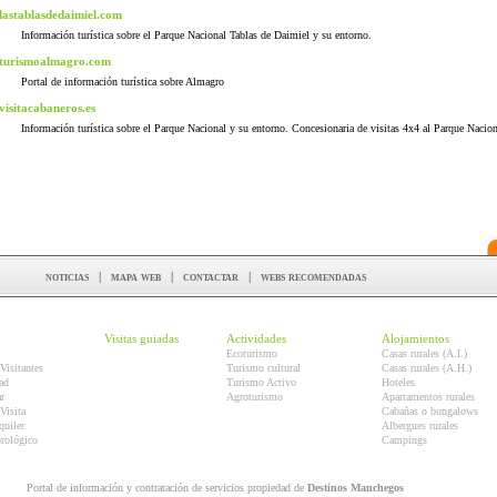
lastablasdedaimiel.com
Información turística sobre el Parque Nacional Tablas de Daimiel y su entorno.
turismoalmagro.com
Portal de información turística sobre Almagro
visitacabaneros.es
Información turística sobre el Parque Nacional y su entorno. Concesionaria de visitas 4x4 al Parque Nacion
noticias
|
mapa web
|
contactar
|
webs recomendadas
Visitas guiadas
Actividades
Alojamientos
Ecoturismo
Casas rurales (A.I.)
Visitantes
Turismo cultural
Casas rurales (A.H.)
ad
Turismo Activo
Hoteles
r
Agroturismo
Apartamentos rurales
Visita
Cabañas o bungalows
quiler
Albergues rurales
orológico
Campings
Portal de información y contratación de servicios propiedad de
Destinos Manchegos