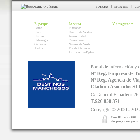
noticias
|
mapa web
|
con
El parque
La visita
Visitas guiadas
Fauna
Itinerarios
Flora
Centros de Visitantes
Historia
Accesibilidad
Hidrología
Como llegar
Geología
Normas de Visita
Audios
Tienda / Alquiler
Parte meteorológico
Portal de información y 
Nº Reg. Empresa de T
Nº Reg. Agencia de V
Cladium Asociados SL
C/ General Espartero 2
T.926 850 371
Copyright © 2000 - 2022.