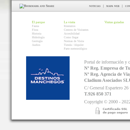
noticias
|
mapa web
|
con
El parque
La visita
Visitas guiadas
Fauna
Itinerarios
Flora
Centros de Visitantes
Historia
Accesibilidad
Hidrología
Como llegar
Geología
Normas de Visita
Audios
Tienda / Alquiler
Parte meteorológico
Portal de información y 
Nº Reg. Empresa de T
Nº Reg. Agencia de V
Cladium Asociados SL
C/ General Espartero 2
T.926 850 371
Copyright © 2000 - 2022.