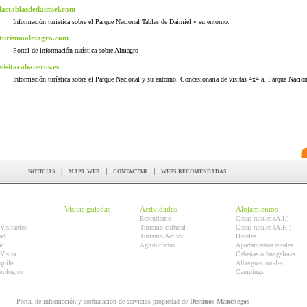
lastablasdedaimiel.com
Información turística sobre el Parque Nacional Tablas de Daimiel y su entorno.
turismoalmagro.com
Portal de información turística sobre Almagro
visitacabaneros.es
Información turística sobre el Parque Nacional y su entorno. Concesionaria de visitas 4x4 al Parque Nacion
noticias
|
mapa web
|
contactar
|
webs recomendadas
Visitas guiadas
Actividades
Alojamientos
Ecoturismo
Casas rurales (A.I.)
Visitantes
Turismo cultural
Casas rurales (A.H.)
ad
Turismo Activo
Hoteles
r
Agroturismo
Apartamentos rurales
Visita
Cabañas o bungalows
quiler
Albergues rurales
orológico
Campings
Portal de información y contratación de servicios propiedad de
Destinos Manchegos