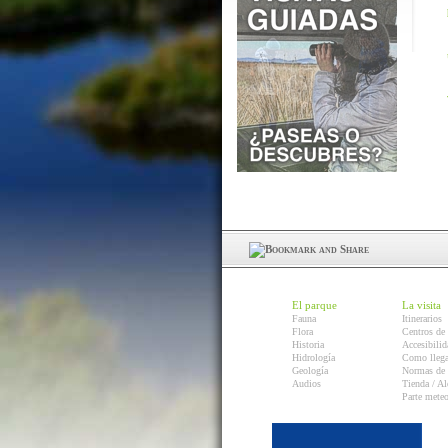
El parque
La visita
Fauna
Itinerarios
Flora
Centros de 
Historia
Accesibilid
Hidrología
Como llega
Geología
Normas de 
Audios
Tienda / Al
Parte mete