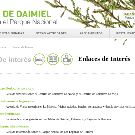
visitas guiadas
otras actividades
alojamientos
restauran
nicio
::
Elnaces de Interés
Enlaces de Interés
castillodecalatrava.com
Guía de servicios sobre el Castillo de Calatrava La Nueva y el Castillo de Calatrava La Vieja.
destinosmanchegos.com
Agencia de Viajes receptiva en La Mancha. Visitas guiadas, hoteles, restaurantes y demás servicios turístic
ecodestinos.es
Servicio de visitas guiadas en Las Tablas de Daimiel, Cabañeros y Lagunas de Ruidera.
lagunasderuidera.es
Guía de información sobre el Parque Natural de Las Lagunas de Ruidera