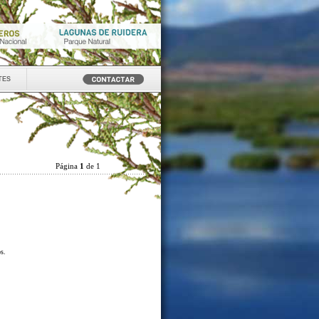
tes
Página
1
de 1
os.