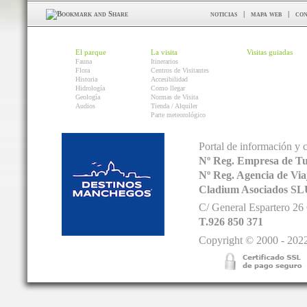
noticias
|
mapa web
|
con
El parque
La visita
Visitas guiadas
Fauna
Itinerarios
Flora
Centros de Visitantes
Historia
Accesibilidad
Hidrología
Como llegar
Geología
Normas de Visita
Audios
Tienda / Alquiler
Parte meteorológico
Portal de información y 
Nº Reg. Empresa de T
Nº Reg. Agencia de V
Cladium Asociados SL
C/ General Espartero 2
T.926 850 371
Copyright © 2000 - 2022.