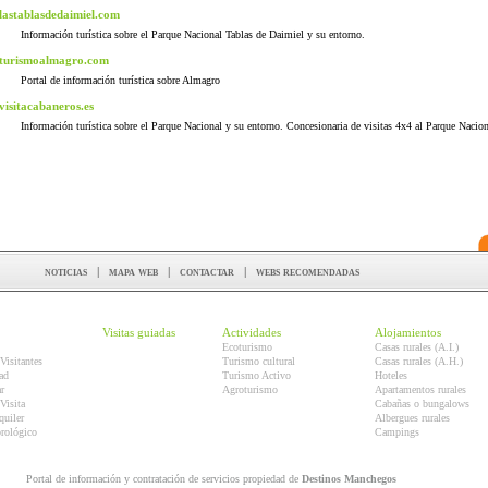
lastablasdedaimiel.com
Información turística sobre el Parque Nacional Tablas de Daimiel y su entorno.
turismoalmagro.com
Portal de información turística sobre Almagro
visitacabaneros.es
Información turística sobre el Parque Nacional y su entorno. Concesionaria de visitas 4x4 al Parque Nacion
noticias
|
mapa web
|
contactar
|
webs recomendadas
Visitas guiadas
Actividades
Alojamientos
Ecoturismo
Casas rurales (A.I.)
Visitantes
Turismo cultural
Casas rurales (A.H.)
ad
Turismo Activo
Hoteles
r
Agroturismo
Apartamentos rurales
Visita
Cabañas o bungalows
quiler
Albergues rurales
orológico
Campings
Portal de información y contratación de servicios propiedad de
Destinos Manchegos