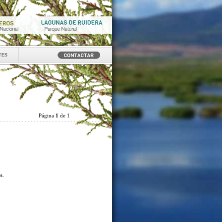
tes
Página
1
de 1
os.