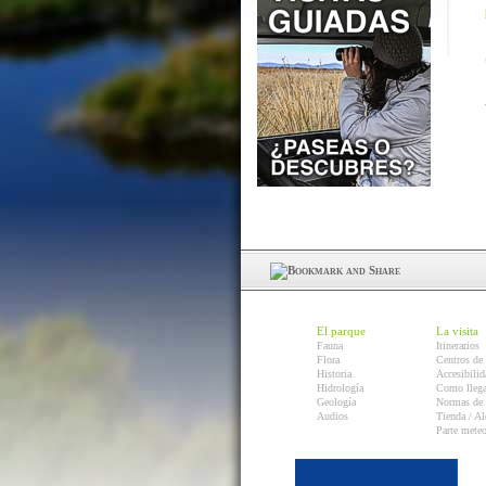
El parque
La visita
Fauna
Itinerarios
Flora
Centros de 
Historia
Accesibilid
Hidrología
Como llega
Geología
Normas de 
Audios
Tienda / Al
Parte mete