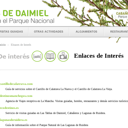
visitas guiadas
otras actividades
alojamientos
restauran
nicio
::
Elnaces de Interés
Enlaces de Interés
castillodecalatrava.com
Guía de servicios sobre el Castillo de Calatrava La Nueva y el Castillo de Calatrava La Vieja.
destinosmanchegos.com
Agencia de Viajes receptiva en La Mancha. Visitas guiadas, hoteles, restaurantes y demás servicios turístic
ecodestinos.es
Servicio de visitas guiadas en Las Tablas de Daimiel, Cabañeros y Lagunas de Ruidera.
lagunasderuidera.es
Guía de información sobre el Parque Natural de Las Lagunas de Ruidera