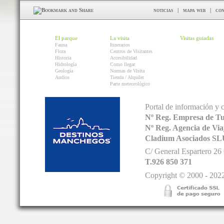
noticias
|
mapa web
|
con
El parque
La visita
Visitas guiadas
Fauna
Itinerarios
Flora
Centros de Visitantes
Historia
Accesibilidad
Hidrología
Como llegar
Geología
Normas de Visita
Audios
Tienda / Alquiler
Parte meteorológico
Portal de información y 
Nº Reg. Empresa de T
Nº Reg. Agencia de V
Cladium Asociados SL
C/ General Espartero 2
T.926 850 371
Copyright © 2000 - 2022.