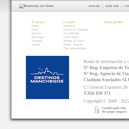
noticias
|
mapa web
|
con
El parque
La visita
Visitas guiadas
Fauna
Itinerarios
Flora
Centros de Visitantes
Historia
Accesibilidad
Hidrología
Como llegar
Geología
Normas de Visita
Audios
Tienda / Alquiler
Parte meteorológico
Portal de información y 
Nº Reg. Empresa de T
Nº Reg. Agencia de V
Cladium Asociados SL
C/ General Espartero 2
T.926 850 371
Copyright © 2000 - 2022.