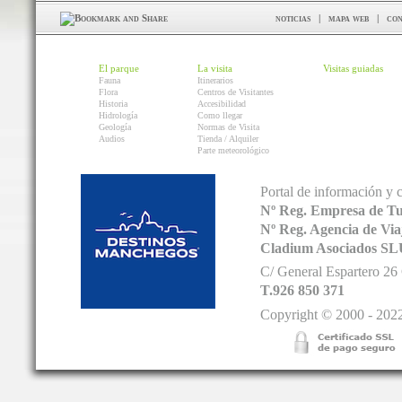
noticias
|
mapa web
|
con
El parque
La visita
Visitas guiadas
Fauna
Itinerarios
Flora
Centros de Visitantes
Historia
Accesibilidad
Hidrología
Como llegar
Geología
Normas de Visita
Audios
Tienda / Alquiler
Parte meteorológico
Portal de información y 
Nº Reg. Empresa de T
Nº Reg. Agencia de V
Cladium Asociados SL
C/ General Espartero 2
T.926 850 371
Copyright © 2000 - 2022.