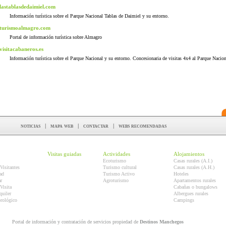
lastablasdedaimiel.com
Información turística sobre el Parque Nacional Tablas de Daimiel y su entorno.
turismoalmagro.com
Portal de información turística sobre Almagro
visitacabaneros.es
Información turística sobre el Parque Nacional y su entorno. Concesionaria de visitas 4x4 al Parque Nacion
noticias
|
mapa web
|
contactar
|
webs recomendadas
Visitas guiadas
Actividades
Alojamientos
Ecoturismo
Casas rurales (A.I.)
Visitantes
Turismo cultural
Casas rurales (A.H.)
ad
Turismo Activo
Hoteles
r
Agroturismo
Apartamentos rurales
Visita
Cabañas o bungalows
quiler
Albergues rurales
orológico
Campings
Portal de información y contratación de servicios propiedad de
Destinos Manchegos