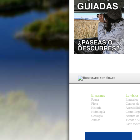
El parque
La visita
Fauna
Itinerarios
Flora
Centros de 
Historia
Accesibilid
Hidrología
Como llega
Geología
Normas de 
Audios
Tienda / Al
Parte mete