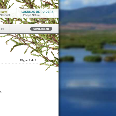
tes
Página
1
de 1
os.