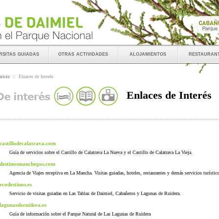
visitas guiadas
otras actividades
alojamientos
restauran
nicio
::
Elnaces de Interés
Enlaces de Interés
castillodecalatrava.com
Guía de servicios sobre el Castillo de Calatrava La Nueva y el Castillo de Calatrava La Vieja.
destinosmanchegos.com
Agencia de Viajes receptiva en La Mancha. Visitas guiadas, hoteles, restaurantes y demás servicios turístic
ecodestinos.es
Servicio de visitas guiadas en Las Tablas de Daimiel, Cabañeros y Lagunas de Ruidera.
lagunasderuidera.es
Guía de información sobre el Parque Natural de Las Lagunas de Ruidera