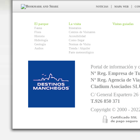
noticias
|
mapa web
|
con
El parque
La visita
Visitas guiadas
Fauna
Itinerarios
Flora
Centros de Visitantes
Historia
Accesibilidad
Hidrología
Como llegar
Geología
Normas de Visita
Audios
Tienda / Alquiler
Parte meteorológico
Portal de información y 
Nº Reg. Empresa de T
Nº Reg. Agencia de V
Cladium Asociados SL
C/ General Espartero 2
T.926 850 371
Copyright © 2000 - 2022.