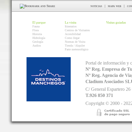
noticias
|
mapa web
|
con
El parque
La visita
Visitas guiadas
Fauna
Itinerarios
Flora
Centros de Visitantes
Historia
Accesibilidad
Hidrología
Como llegar
Geología
Normas de Visita
Audios
Tienda / Alquiler
Parte meteorológico
Portal de información y 
Nº Reg. Empresa de T
Nº Reg. Agencia de V
Cladium Asociados SL
C/ General Espartero 2
T.926 850 371
Copyright © 2000 - 2022.