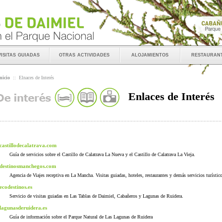
visitas guiadas
otras actividades
alojamientos
restauran
nicio
::
Elnaces de Interés
Enlaces de Interés
castillodecalatrava.com
Guía de servicios sobre el Castillo de Calatrava La Nueva y el Castillo de Calatrava La Vieja.
destinosmanchegos.com
Agencia de Viajes receptiva en La Mancha. Visitas guiadas, hoteles, restaurantes y demás servicios turístic
ecodestinos.es
Servicio de visitas guiadas en Las Tablas de Daimiel, Cabañeros y Lagunas de Ruidera.
lagunasderuidera.es
Guía de información sobre el Parque Natural de Las Lagunas de Ruidera