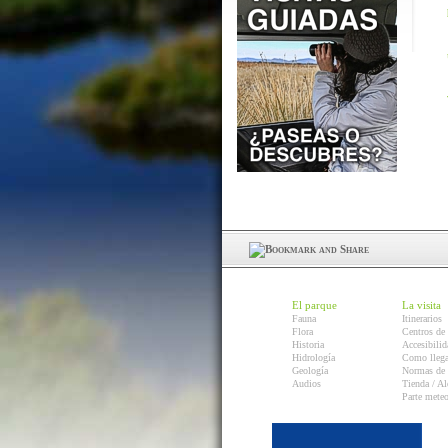
El parque
La visita
Fauna
Itinerarios
Flora
Centros de 
Historia
Accesibilid
Hidrología
Como llega
Geología
Normas de 
Audios
Tienda / Al
Parte mete