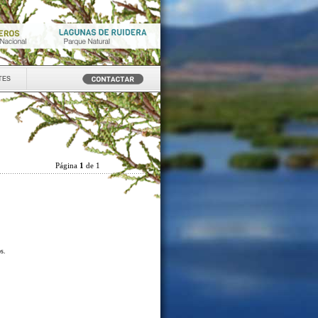
tes
Página
1
de 1
os.