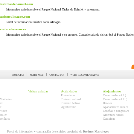
lastablasdedaimiel.com
Información turística sobre el Parque Nacional Tablas de Daimiel y su entorno.
turismoalmagro.com
Portal de información turística sobre Almagro
visitacabaneros.es
Información turística sobre el Parque Nacional y su entorno. Concesionaria de visitas 4x4 al Parque Nacion
noticias
|
mapa web
|
contactar
|
webs recomendadas
Visitas guiadas
Actividades
Alojamientos
Ecoturismo
Casas rurales (A.I.)
Visitantes
Turismo cultural
Casas rurales (A.H.)
ad
Turismo Activo
Hoteles
r
Agroturismo
Apartamentos rurales
Visita
Cabañas o bungalows
quiler
Albergues rurales
orológico
Campings
Portal de información y contratación de servicios propiedad de
Destinos Manchegos