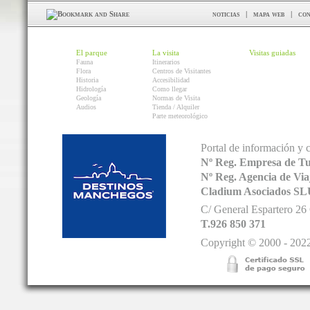
noticias
|
mapa web
|
con
El parque
La visita
Visitas guiadas
Fauna
Itinerarios
Flora
Centros de Visitantes
Historia
Accesibilidad
Hidrología
Como llegar
Geología
Normas de Visita
Audios
Tienda / Alquiler
Parte meteorológico
Portal de información y 
Nº Reg. Empresa de T
Nº Reg. Agencia de V
Cladium Asociados SL
C/ General Espartero 2
T.926 850 371
Copyright © 2000 - 2022.