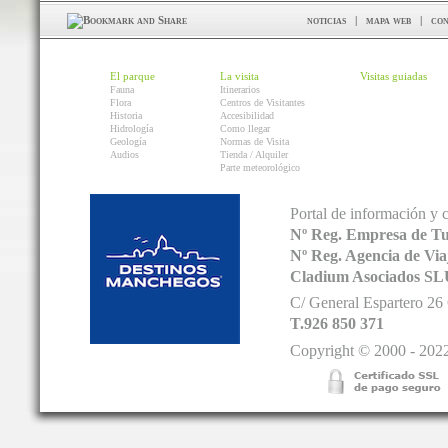
noticias
|
mapa web
|
con
El parque
La visita
Visitas guiadas
Fauna
Itinerarios
Flora
Centros de Visitantes
Historia
Accesibilidad
Hidrología
Como llegar
Geología
Normas de Visita
Audios
Tienda / Alquiler
Parte meteorológico
Portal de información y 
Nº Reg. Empresa de T
Nº Reg. Agencia de V
Cladium Asociados SL
C/ General Espartero 2
T.926 850 371
Copyright © 2000 - 2022.