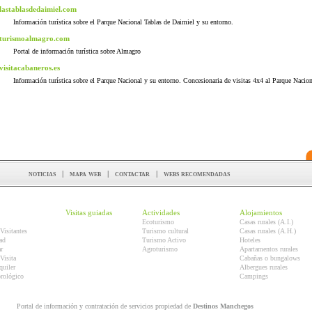
lastablasdedaimiel.com
Información turística sobre el Parque Nacional Tablas de Daimiel y su entorno.
turismoalmagro.com
Portal de información turística sobre Almagro
visitacabaneros.es
Información turística sobre el Parque Nacional y su entorno. Concesionaria de visitas 4x4 al Parque Nacion
noticias
|
mapa web
|
contactar
|
webs recomendadas
Visitas guiadas
Actividades
Alojamientos
Ecoturismo
Casas rurales (A.I.)
Visitantes
Turismo cultural
Casas rurales (A.H.)
ad
Turismo Activo
Hoteles
r
Agroturismo
Apartamentos rurales
Visita
Cabañas o bungalows
quiler
Albergues rurales
orológico
Campings
Portal de información y contratación de servicios propiedad de
Destinos Manchegos