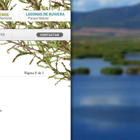
tes
Página
1
de 1
os.