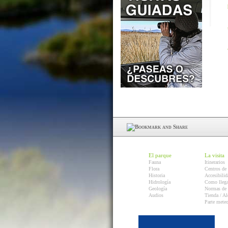
El parque
La visita
Fauna
Itinerarios
Flora
Centros de 
Historia
Accesibilid
Hidrología
Como llega
Geología
Normas de 
Audios
Tienda / Al
Parte mete