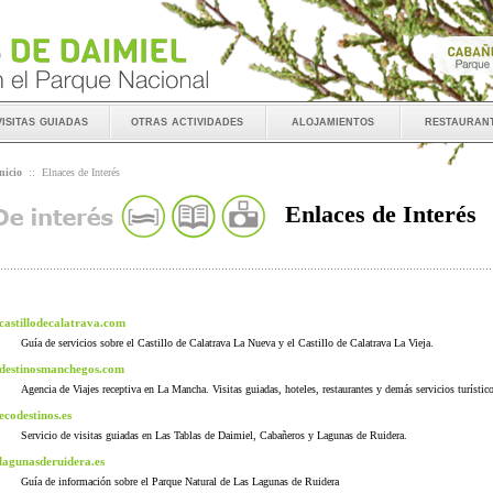
visitas guiadas
otras actividades
alojamientos
restauran
nicio
::
Elnaces de Interés
Enlaces de Interés
castillodecalatrava.com
Guía de servicios sobre el Castillo de Calatrava La Nueva y el Castillo de Calatrava La Vieja.
destinosmanchegos.com
Agencia de Viajes receptiva en La Mancha. Visitas guiadas, hoteles, restaurantes y demás servicios turístic
ecodestinos.es
Servicio de visitas guiadas en Las Tablas de Daimiel, Cabañeros y Lagunas de Ruidera.
lagunasderuidera.es
Guía de información sobre el Parque Natural de Las Lagunas de Ruidera