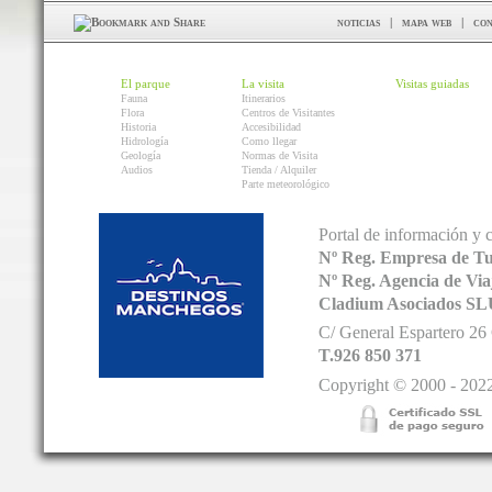
noticias
|
mapa web
|
con
El parque
La visita
Visitas guiadas
Fauna
Itinerarios
Flora
Centros de Visitantes
Historia
Accesibilidad
Hidrología
Como llegar
Geología
Normas de Visita
Audios
Tienda / Alquiler
Parte meteorológico
Portal de información y 
Nº Reg. Empresa de T
Nº Reg. Agencia de V
Cladium Asociados SL
C/ General Espartero 2
T.926 850 371
Copyright © 2000 - 2022.