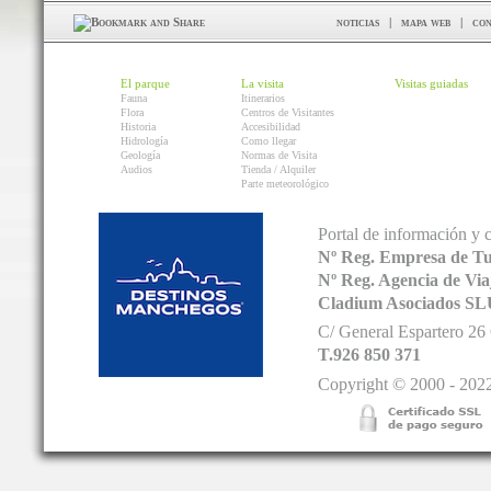
noticias
|
mapa web
|
con
El parque
La visita
Visitas guiadas
Fauna
Itinerarios
Flora
Centros de Visitantes
Historia
Accesibilidad
Hidrología
Como llegar
Geología
Normas de Visita
Audios
Tienda / Alquiler
Parte meteorológico
Portal de información y 
Nº Reg. Empresa de T
Nº Reg. Agencia de V
Cladium Asociados SL
C/ General Espartero 2
T.926 850 371
Copyright © 2000 - 2022.