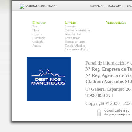
noticias
|
mapa web
|
con
El parque
La visita
Visitas guiadas
Fauna
Itinerarios
Flora
Centros de Visitantes
Historia
Accesibilidad
Hidrología
Como llegar
Geología
Normas de Visita
Audios
Tienda / Alquiler
Parte meteorológico
Portal de información y 
Nº Reg. Empresa de T
Nº Reg. Agencia de V
Cladium Asociados SL
C/ General Espartero 2
T.926 850 371
Copyright © 2000 - 2022.