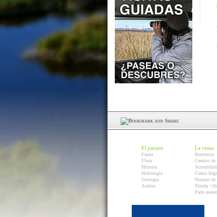
El parque
La visita
Fauna
Itinerarios
Flora
Centros de 
Historia
Accesibilid
Hidrología
Como llega
Geología
Normas de 
Audios
Tienda / Al
Parte mete