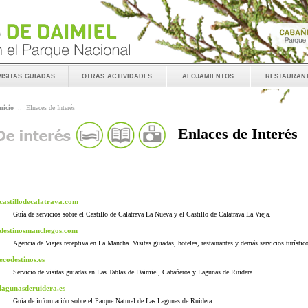
visitas guiadas
otras actividades
alojamientos
restauran
nicio
::
Elnaces de Interés
Enlaces de Interés
castillodecalatrava.com
Guía de servicios sobre el Castillo de Calatrava La Nueva y el Castillo de Calatrava La Vieja.
destinosmanchegos.com
Agencia de Viajes receptiva en La Mancha. Visitas guiadas, hoteles, restaurantes y demás servicios turístic
ecodestinos.es
Servicio de visitas guiadas en Las Tablas de Daimiel, Cabañeros y Lagunas de Ruidera.
lagunasderuidera.es
Guía de información sobre el Parque Natural de Las Lagunas de Ruidera