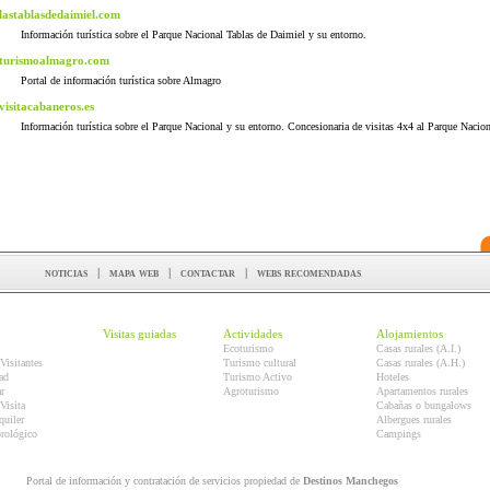
lastablasdedaimiel.com
Información turística sobre el Parque Nacional Tablas de Daimiel y su entorno.
turismoalmagro.com
Portal de información turística sobre Almagro
visitacabaneros.es
Información turística sobre el Parque Nacional y su entorno. Concesionaria de visitas 4x4 al Parque Nacion
noticias
|
mapa web
|
contactar
|
webs recomendadas
Visitas guiadas
Actividades
Alojamientos
Ecoturismo
Casas rurales (A.I.)
Visitantes
Turismo cultural
Casas rurales (A.H.)
ad
Turismo Activo
Hoteles
r
Agroturismo
Apartamentos rurales
Visita
Cabañas o bungalows
quiler
Albergues rurales
orológico
Campings
Portal de información y contratación de servicios propiedad de
Destinos Manchegos