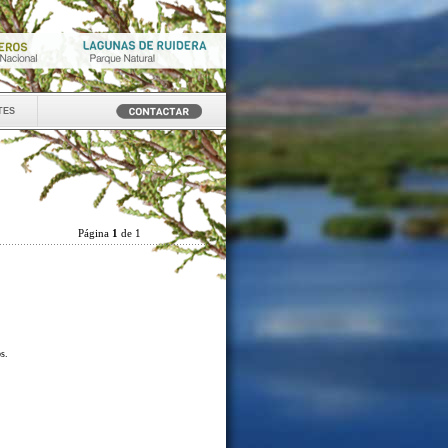
tes
Página
1
de 1
os.