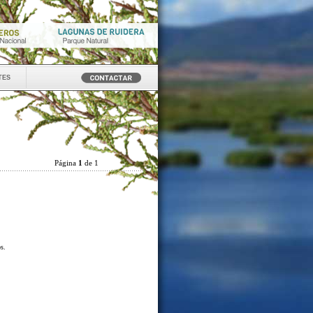
tes
Página
1
de 1
os.