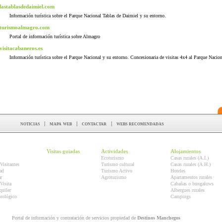
lastablasdedaimiel.com
Información turística sobre el Parque Nacional Tablas de Daimiel y su entorno.
turismoalmagro.com
Portal de información turística sobre Almagro
visitacabaneros.es
Información turística sobre el Parque Nacional y su entorno. Concesionaria de visitas 4x4 al Parque Nacion
noticias
|
mapa web
|
contactar
|
webs recomendadas
Visitas guiadas
Actividades
Alojamientos
Ecoturismo
Casas rurales (A.I.)
Visitantes
Turismo cultural
Casas rurales (A.H.)
ad
Turismo Activo
Hoteles
r
Agroturismo
Apartamentos rurales
Visita
Cabañas o bungalows
quiler
Albergues rurales
orológico
Campings
Portal de información y contratación de servicios propiedad de
Destinos Manchegos