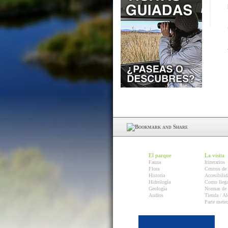
El parque
La visita
Fauna
Itinerarios
Flora
Centros de 
Historia
Accesibilid
Hidrología
Como llega
Geología
Normas de 
Audios
Tienda / Al
Parte mete