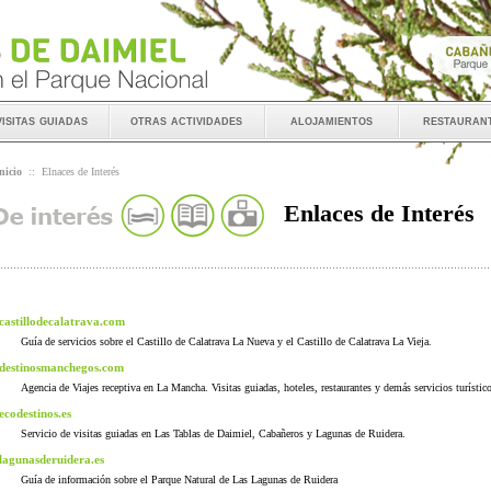
visitas guiadas
otras actividades
alojamientos
restauran
nicio
::
Elnaces de Interés
Enlaces de Interés
castillodecalatrava.com
Guía de servicios sobre el Castillo de Calatrava La Nueva y el Castillo de Calatrava La Vieja.
destinosmanchegos.com
Agencia de Viajes receptiva en La Mancha. Visitas guiadas, hoteles, restaurantes y demás servicios turístic
ecodestinos.es
Servicio de visitas guiadas en Las Tablas de Daimiel, Cabañeros y Lagunas de Ruidera.
lagunasderuidera.es
Guía de información sobre el Parque Natural de Las Lagunas de Ruidera