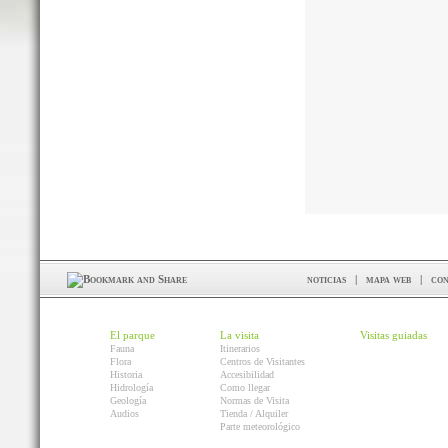
noticias
|
mapa web
|
con
El parque
La visita
Visitas guiadas
Fauna
Itinerarios
Flora
Centros de Visitantes
Historia
Accesibilidad
Hidrología
Como llegar
Geología
Normas de Visita
Audios
Tienda / Alquiler
Parte meteorológico