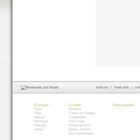
noticias
|
mapa web
|
con
El parque
La visita
Visitas guiadas
Fauna
Itinerarios
Flora
Centros de Visitantes
Historia
Accesibilidad
Hidrología
Como llegar
Geología
Normas de Visita
Audios
Tienda / Alquiler
Parte meteorológico