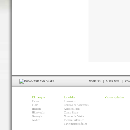
noticias
|
mapa web
|
con
El parque
La visita
Visitas guiadas
Fauna
Itinerarios
Flora
Centros de Visitantes
Historia
Accesibilidad
Hidrología
Como llegar
Geología
Normas de Visita
Audios
Tienda / Alquiler
Parte meteorológico