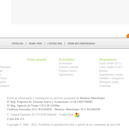
noticias
|
mapa web
|
contactar
|
webs recomendadas
Visitas guiadas
Actividades
Alojamientos
Ecoturismo
Casas rurales (A.I.)
Visitantes
Turismo cultural
Casas rurales (A.H.)
ad
Turismo Activo
Hoteles
r
Agroturismo
Apartamentos rurales
Visita
Cabañas o bungalows
quiler
Albergues rurales
orológico
Campings
Portal de información y contratación de servicios propiedad de
Destinos Manchegos
Nº Reg. Empresa de Turismo Activo y Ecoturismo CLM 13697700007
Nº Reg. Agencia de Viajes CICLM 13199m
Cladium Asociados SLU B13416656 - Destinos Manchegos SLU B13461199
C/ General Espartero 26 CP13250 Daimiel - Ciudad Real
T.926 850 371
Copyright © 2000 - 2022. Prohibida la reproducción total o parcial de los contendios de esta web.