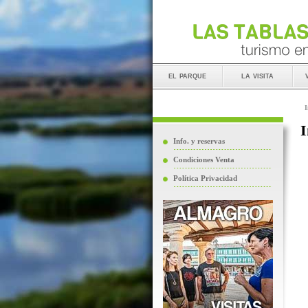
el parque
la visita
I
I
Info. y reservas
Condiciones Venta
Política Privacidad