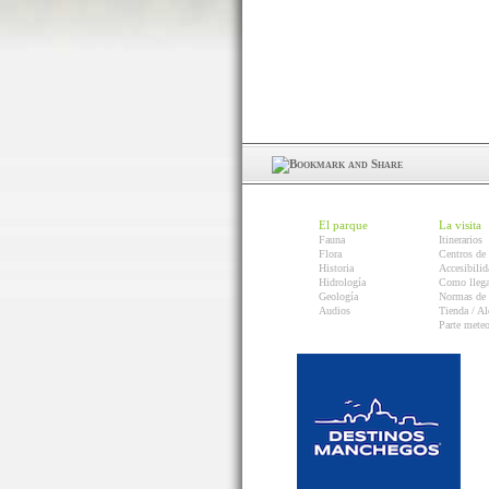
El parque
La visita
Fauna
Itinerarios
Flora
Centros de 
Historia
Accesibilid
Hidrología
Como llega
Geología
Normas de 
Audios
Tienda / Al
Parte mete