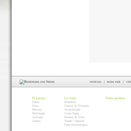
noticias
|
mapa web
|
con
El parque
La visita
Visitas guiadas
Fauna
Itinerarios
Flora
Centros de Visitantes
Historia
Accesibilidad
Hidrología
Como llegar
Geología
Normas de Visita
Audios
Tienda / Alquiler
Parte meteorológico