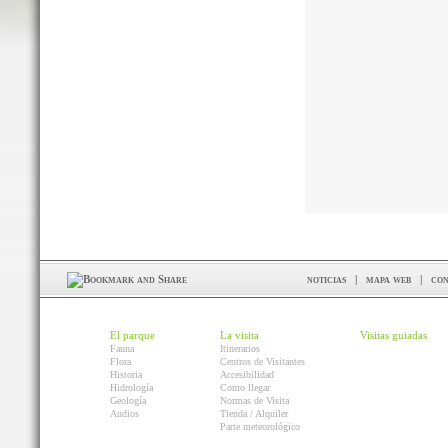
noticias
|
mapa web
|
con
El parque
La visita
Visitas guiadas
Fauna
Itinerarios
Flora
Centros de Visitantes
Historia
Accesibilidad
Hidrología
Como llegar
Geología
Normas de Visita
Audios
Tienda / Alquiler
Parte meteorológico