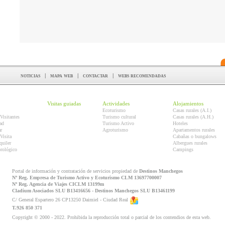
noticias
|
mapa web
|
contactar
|
webs recomendadas
Visitas guiadas
Actividades
Alojamientos
Ecoturismo
Casas rurales (A.I.)
Visitantes
Turismo cultural
Casas rurales (A.H.)
ad
Turismo Activo
Hoteles
r
Agroturismo
Apartamentos rurales
Visita
Cabañas o bungalows
quiler
Albergues rurales
orológico
Campings
Portal de información y contratación de servicios propiedad de
Destinos Manchegos
Nº Reg. Empresa de Turismo Activo y Ecoturismo CLM 13697700007
Nº Reg. Agencia de Viajes CICLM 13199m
Cladium Asociados SLU B13416656 - Destinos Manchegos SLU B13461199
C/ General Espartero 26 CP13250 Daimiel - Ciudad Real
T.926 850 371
Copyright © 2000 - 2022. Prohibida la reproducción total o parcial de los contendios de esta web.