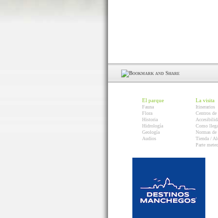
El parque
La visita
Fauna
Itinerarios
Flora
Centros de 
Historia
Accesibilid
Hidrología
Como llega
Geología
Normas de 
Audios
Tienda / Al
Parte mete