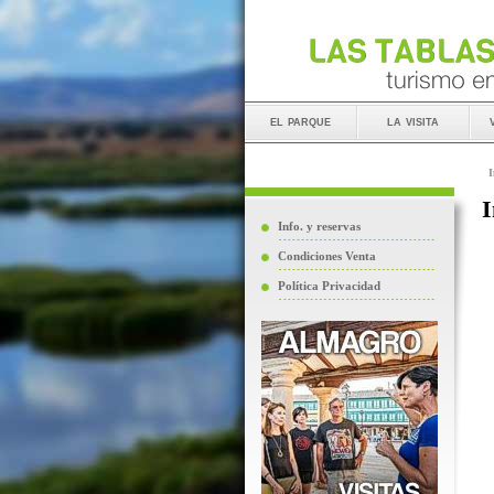
el parque
la visita
I
I
Info. y reservas
Condiciones Venta
Política Privacidad