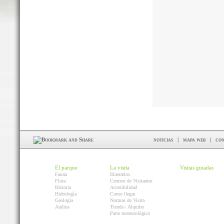
noticias
|
mapa web
|
con
El parque
La visita
Visitas guiadas
Fauna
Itinerarios
Flora
Centros de Visitantes
Historia
Accesibilidad
Hidrología
Como llegar
Geología
Normas de Visita
Audios
Tienda / Alquiler
Parte meteorológico